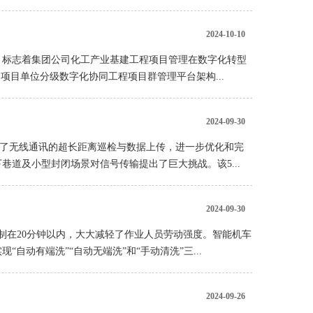
2024-10-10
，标志着集团公司化工产业基建工程项目管理在数字化转型
项目单位分级数字化协同工程项目群管理平台架构...
2024-09-30
实现了无线通讯的超长距离巡检与数据上传，进一步优化和完
道及小型封闭场景对信号传输提出了巨大挑战。该5...
2024-09-30
制在20分钟以内，大大减轻了作业人员劳动强度。智能机车
动有端洗”“自动无端洗”和“手动清洗”三...
2024-09-26