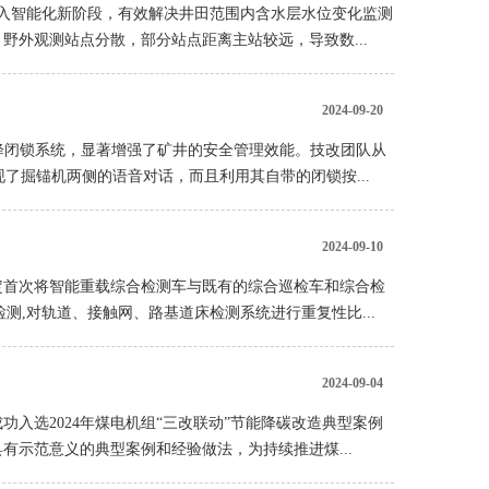
迈入智能化新阶段，有效解决井田范围内含水层水位变化监测
外观测站点分散，部分站点距离主站较远，导致数...
2024-09-20
臂升降闭锁系统，显著增强了矿井的安全管理效能。技改团队从
现了掘锚机两侧的语音对话，而且利用其自带的闭锁按...
2024-09-10
定首次将智能重载综合检测车与既有的综合巡检车和综合检
返检测,对轨道、接触网、路基道床检测系统进行重复性比...
2024-09-04
功入选2024年煤电机组“三改联动”节能降碳改造典型案例
示范意义的典型案例和经验做法，为持续推进煤...