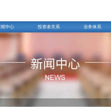
新闻中心
投资者关系
业务体系